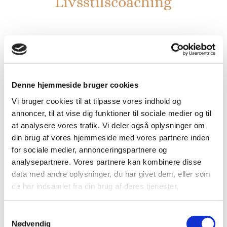
Livsstilscoaching
Denne type session er meget velegnet til dig,
som har tabt lidt af syne, hvem du er og hvor
Denne hjemmeside bruger cookies
du er på vej hen. Det vil sige du står måske et
sted lige nu, hvor det hele kan synes lidt
Vi bruger cookies til at tilpasse vores indhold og
uoverskueligt, du går og mærker, at der er en
annoncer, til at vise dig funktioner til sociale medier og til
masse indeni, der måske ikke rigtig er i synk
at analysere vores trafik. Vi deler også oplysninger om
med den du er, og du ved måske ikke rigtigt,
din brug af vores hjemmeside med vores partnere inden
for sociale medier, annonceringspartnere og
hvor du skal starte eller slutte, for at få ændret
analysepartnere. Vores partnere kan kombinere disse
din her og nu tilstand henimod det du går og
data med andre oplysninger, du har givet dem, eller som
drømmer om.
de har indsamlet fra din brug af deres tjenester.
Under en Sjæls- og Livsstilscoaching vil vi
kigge på hele dig. Vi skal ind og have fokus
Samtykkevalg
hele vejen rundt så tanker, krop, mad, vaner,
Nødvendig