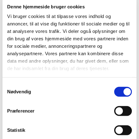
genskabe/genoprette kontakten til det, der lige
Denne hjemmeside bruger cookies
nu er blokeret, det der er stagneret eller det
Vi bruger cookies til at tilpasse vores indhold og
der ligger til grund for eventuelle smerter,
annoncer, til at vise dig funktioner til sociale medier og til
ubehag med mere.
at analysere vores trafik. Vi deler også oplysninger om
Da jeg bygger bro mellem den fysiske verden
din brug af vores hjemmeside med vores partnere inden
og andre dimensioner, vil der ofte dukke andre
for sociale medier, annonceringspartnere og
guidede budskaber op under en healings
analysepartnere. Vores partnere kan kombinere disse
session. De vil helt naturligt blende ind i det
data med andre oplysninger, du har givet dem, eller som
der foregår energetisk og fysisk, og jeg gør mit
de har indsamlet fra din brug af deres tjenester.
bedste til at formidle disse budskaber så rent
og kærligt som muligt.
Samtykkevalg
Nødvendig
Jeg arbejder med lys og højere bevidsthed, så
en healing hos mig vil altid tage udgangspunkt
Præferencer
i det højeste gode for netop den klient, som
jeg arbejder med.
Statistik